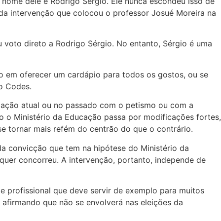
o nome dele é Rodrigo Sérgio. Ele nunca escondeu isso de
da intervenção que colocou o professor Josué Moreira na
 voto direto a Rodrigo Sérgio. No entanto, Sérgio é uma
o em oferecer um cardápio para todos os gostos, ou se
go Codes.
ligação atual ou no passado com o petismo ou com a
 o Ministério da Educação passa por modificações fortes,
e tornar mais refém do centrão do que o contrário.
e da convicção que tem na hipótese do Ministério da
quer concorreu. A intervenção, portanto, independe de
e profissional que deve servir de exemplo para muitos
e afirmando que não se envolverá nas eleições da