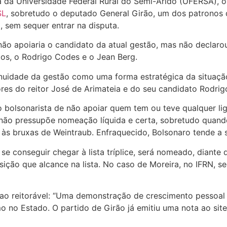
ia da Universidade Federal Rural do Semi-Árido (UFERSA), 
SL
, sobretudo o deputado General Girão, um dos patronos 
, sem sequer entrar na disputa.
o apoiaria o candidato da atual gestão, mas não declarou
tos, o Rodrigo Codes e o Jean Berg.
inuidade da gestão como uma forma estratégica da situaçã
ores do reitor José de Arimateia e do seu candidato Rodri
to bolsonarista de não apoiar quem tem ou teve qualquer 
ão pressupõe nomeação líquida e certa, sobretudo quando
às bruxas de Weintraub. Enfraquecido, Bolsonaro tende a s
 se conseguir chegar à lista tríplice, será nomeado, diant
ção que alcance na lista. No caso de Moreira, no IFRN, se
ao reitorável: “Uma demonstração de crescimento pessoal 
mo no Estado. O partido de Girão já emitiu uma nota ao sit