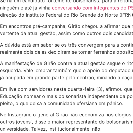
Se há um candidato fortemente bolsonarista para a reitor
ninguém e até já vinha
conversando com integrantes do P
direção do Instituto Federal do Rio Grande do Norte (IFRN)
Em encontros pré-campanha, Girão chegou a afirmar que nã
vertente da atual gestão, assim como outros dois candida
A dúvida está em saber se os três convergem para a cont
realmente dois deles decidiram se tornar ferrenhos oposit
A manifestação de Girão contra a atual gestão segue o ri
esquerda. Vale lembrar também que o apoio do deputado n
já ocupada em grande parte pelo centrão, minando a caça 
Em live com servidores nesta quarta-feira (3), afirmou que
Educação nomear o mais bolsonarista independente da posi
pleito, o que deixa a comunidade ufersiana em pânico.
No Instagram, o general Girão não economiza nos elogios 
outros jovens”, disse o maior representante do bolsonaris
universidade. Talvez, institucionalmente, não.