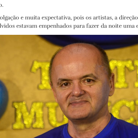
o.
olgação e muita expectativa, pois os artistas, a direç
lvidos estavam empenhados para fazer da noite uma e