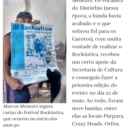
Menezes. ex-vocalista
do Distúrbio (nessa
época, a banda havia
acabado e o que
sobrou fol para os
Garotos), com muita
vontade de realizar o
Rockústica, recebeu
um certo apoio da
Secretaria de Cultura
e conseguiu fazer a
primeira edição do
evento no dia 22 de
maio. Ao todo, foram
Marcos Menezes segura
nove bandas, entre
cartaz do festival Rockústica,
elas as locais Púrpura.
que ocorreu no início dos
Crazy Heads. Orfeu.
anos 90