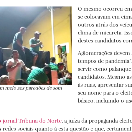
O mesmo ocorreu em 
se colocavam em cima
outros atrás dos veíc
clima de micareta. Is
destes candidatos com
Aglomerações devem se
tempos de pandemia”. 
servir como palanque 
candidatos. Mesmo ass
às ruas, apresentar s
m meio aos paredões de som
seu nome para o eleit
básico, incluindo o u
o jornal Tribuna do Norte
, a juíza da propaganda eleit
redes sociais quanto à esta questão e que, certament