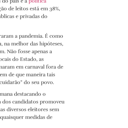
 do país e a
política
ção de leitos está em 38%,
blicas e privadas do
oraram a pandemia. É como
ou, na melhor das hipóteses,
um. Não fosse apenas a
ocais do Estado, as
maram em carnaval fora de
em de que maneira tais
cuidarão” do seu povo.
emana destacando o
 dos candidatos promoveu
as diversos eleitores sem
 quaisquer medidas de