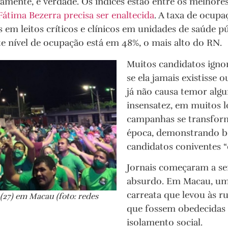
mente, é verdade. Os índices estão entre os melhores
átima Bezerra precisa ser enaltecida
. A taxa de ocupa
 em leitos críticos e clínicos em unidades de saúde pú
ste nível de ocupação está em 48%, o mais alto do RN.
Muitos candidatos ign
se ela jamais existisse 
já não causa temor alg
insensatez, em muitos l
campanhas se transfor
época, demonstrando b
candidatos coniventes “
Jornais começaram a s
absurdo. Em Macau, um
carreata que levou às ru
27) em Macau (foto: redes
que fossem obedecidas
isolamento social.