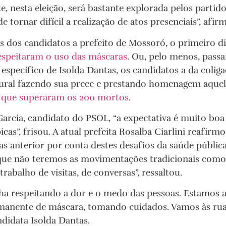
e, nesta eleição, será bastante explorada pelos partido
tornar difícil a realização de atos presenciais”, afir
is dos candidatos a prefeito de Mossoró, o primeiro di
espeitaram o uso das máscaras
. Ou, pelo menos, pass
específico de Isolda Dantas, os candidatos a da coli
ral fazendo sua prece e prestando homenagem aquel
,
que superaram os 200 mortos
.
arcia, candidato do PSOL, “a expectativa é muito boa
icas”, frisou. A atual prefeita Rosalba Ciarlini reafirm
das anterior por conta destes desafios da saúde públic
ue não teremos as movimentações tradicionais como 
abalho de visitas, de conversas”, ressaltou.
 respeitando a dor e o medo das pessoas. Estamos a
rmanente de máscara, tomando cuidados. Vamos às ru
ndidata Isolda Dantas.