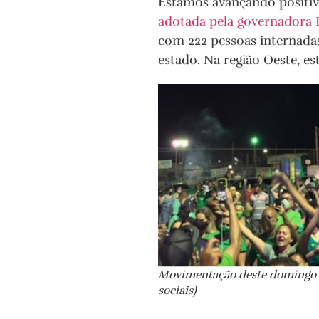
Estamos avançando positiva
adotada pela governadora F
com 222 pessoas internadas
estado. Na região Oeste, e
Movimentação deste domingo (
sociais)