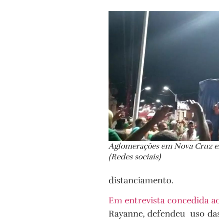
Aglomerações em Nova Cruz e
(Redes sociais)
distanciamento.
Em entrevista concedida a
Rayanne, defendeu uso das 