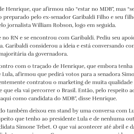
de Henrique, que afirmou não “estar no MDB”, mas “s
 preparado pelo ex-senador Garibaldi Filho e seu filh
elo jornalista William Robson, logo em seguida.
e no RN e se encontrou com Garibaldi. Pediu seu apoio
. Garibaldi considerou a ideia e está conversando c
majoritária da governadora.
ncontro com o traçado de Henrique, que embora tenha
e Lula, afirmou que pedirá votos para a senadora Sim
ecentemente contratou o marketing de muita qualidade
 que ela vai percorrer o Brasil. Então, pelo respeito a
la aqui como candidata do MDB”, disse Henrique.
o também deixou em stand by uma conversa com Lula
speito que tenho ao presidente Lula e de nenhuma out
idata Simone Tebet. O que vai acontecer até abril e da