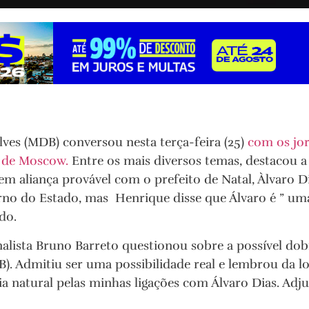
ves (MDB) conversou nesta terça-feira (25)
com os jor
 de Moscow.
Entre os mais diversos temas, destacou a
em aliança provável com o prefeito de Natal, Àlvaro Di
rno do Estado, mas Henrique disse que Álvaro é ” um
do.
rnalista Bruno Barreto questionou sobre a possível do
B). Admitiu ser uma possibilidade real e lembrou da lo
ia natural pelas minhas ligações com Álvaro Dias. Adj