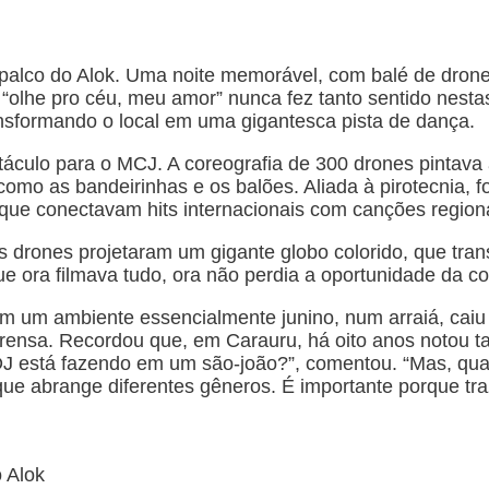
palco do Alok. Uma noite memorável, com balé de drones
 “olhe pro céu, meu amor” nunca fez tanto sentido nesta
ansformando o local em uma gigantesca pista de dança.
áculo para o MCJ. A coreografia de 300 drones pintava a
omo as bandeirinhas e os balões. Aliada à pirotecnia, 
ue conectavam hits internacionais com canções regiona
rones projetaram um gigante globo colorido, que trans
 ora filmava tudo, ora não perdia a oportunidade da c
m um ambiente essencialmente junino, num arraiá, caiu 
ensa. Recordou que, em Carauru, há oito anos notou tal
J está fazendo em um são-joão?”, comentou. “Mas, quand
ue abrange diferentes gêneros. É importante porque t
 Alok