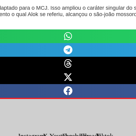
aptado para o MCJ. Isso ampliou o caráter singular d
nto o qual Alok se referiu, alcançou o são-joão mosso
Instagram
X-
Youtube
Facebook
Threads
Tiktok