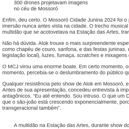
300 drones projetavam imagens
no céu de Mossoró
Enfim, deu certo. O Mossoró Cidade Junina 2024 foi o 
imersão nunca antes vista na cidade. O trecho musical
multidão que se acotovelava na Estação das Artes, tr
Não há dúvida. Alok trouxe o mais surpreendente espet
como chapéu de couro, sanfona, e das festas juninas, c
legislação local), luzes, fumaça,
scratches
e mixagens q
O MCJ virou uma enorme boate. Em certo momento, os d
momento, percebia-se o deslumbramento do público que
Qualquer resistência pelo show de Alok em Mossoró, e
Antes de sua apresentação, concedeu entrevista à impr
antagônicos. “Eu até entendo. Sou intruso. O que um D
que o são-joão está crescendo exponencialmente, porq
transgeracional também”.
A multidão na Estação das Artes, durante show do