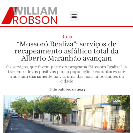
Ruas
“Mossoró Realiza”: serviços de
recapeamento asfáltico total da
Alberto Maranhão avançam
Os serviços, que fazem parte do programa “Mossoró Realiza”, já
trazem reflexos positivos para a população e condutores que
transitam diariamente na via, uma das mais importantes da
cidade
16 de outubro de 2023