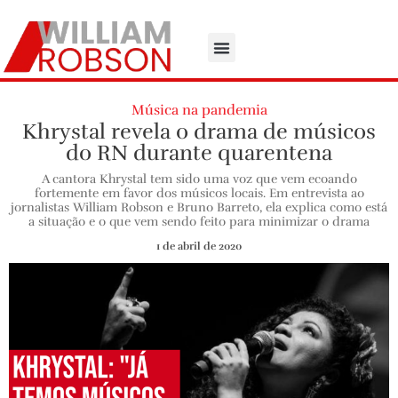
Música na pandemia
Khrystal revela o drama de músicos
do RN durante quarentena
A cantora Khrystal tem sido uma voz que vem ecoando
fortemente em favor dos músicos locais. Em entrevista ao
jornalistas William Robson e Bruno Barreto, ela explica como está
a situação e o que vem sendo feito para minimizar o drama
1 de abril de 2020