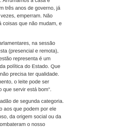
or. Arrumamos a casa e
m três anos de governo, já
s vezes, emperram. Não
e há coisas que não mudam, e
arlamentares, na sessão
ta (presencial e remota),
gestão representa é um
da política do Estado. Que
ão precisa ter qualidade.
ento, o leite pode ser
o que servir está bom”.
dadão de segunda categoria.
ito aos que podem por ele
oso, da origem social ou da
combateram o nosso