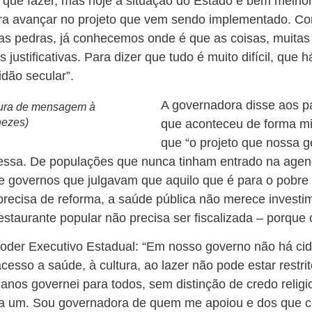
o que fazer, mas hoje a situação do Estado é bem melh
ara avançar no projeto que vem sendo implementado. Co
s pedras, já conhecemos onde é que as coisas, muita
s justificativas. Para dizer que tudo é muito difícil, qu
dão secular”.
A governadora disse aos p
itura de mensagem à
nezes)
que aconteceu de forma mis
que “o projeto que nossa 
ressa. De populações que nunca tinham entrado na agen
 governos que julgavam que aquilo que é para o pobre n
precisa de reforma, a saúde pública não merece investim
staurante popular não precisa ser fiscalizada – porque 
Poder Executivo Estadual: “Em nosso governo não há ci
 acesso a saúde, à cultura, ao lazer não pode estar restr
 anos governei para todos, sem distinção de credo religi
a um. Sou governadora de quem me apoiou e dos que 