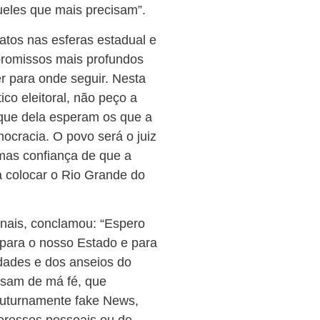
eles que mais precisam”.
atos nas esferas estadual e
promissos mais profundos
 para onde seguir. Nesta
ico eleitoral, não peço a
que dela esperam os que a
ocracia. O povo será o juiz
 mas confiança de que a
a colocar o Rio Grande do
onais, conclamou: “Espero
para o nosso Estado e para
idades e dos anseios do
usam de má fé, que
diuturnamente fake News,
eresses pessoais ou de