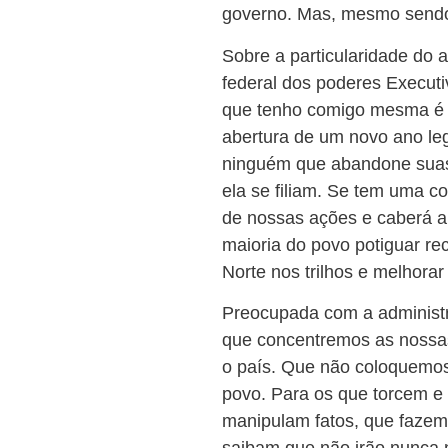
governo. Mas, mesmo sendo 
Sobre a particularidade do 
federal dos poderes Execut
que tenho comigo mesma é o
abertura de um novo ano legi
ninguém que abandone suas 
ela se filiam. Se tem uma c
de nossas ações e caberá a 
maioria do povo potiguar re
Norte nos trilhos e melhorar
Preocupada com a administra
que concentremos as nossas
o país. Que não coloquemos 
povo. Para os que torcem e
manipulam fatos, que fazem 
saibam que não irão nunca 