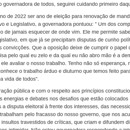
governadora de todos, seguirei cuidando primeiro daqu
ano de 2022 ser ano de eleição para renovação de mand
ivo e Legislativo, a governadora pontuou: ” Um dos com
 de jamais esquecer de onde vim. Ele me permite saber
slativo, em que já se precipitam disputas de cunho polít
convicções. Que a oposição deixe de cumprir o papel 
oisa pelo qual eu zelo e da qual eu não abro mão é a dem
ele avaliar o nosso trabalho. Tenho não só esperança,
conhece o trabalho árduo e diuturno que temos feito par
 a vida de todos”.
ção pública e com o respeito aos princípios constituci
 energias e debates nos desafios que estão colocados 
a disputa eleitoral à frente dos interesses, das necess
 trabalham pelo fracasso do nosso governo, que nos ac
insultos travestidos de críticas, que criam e difundem 
nos intimidar. Não estou governadora respondendo a int