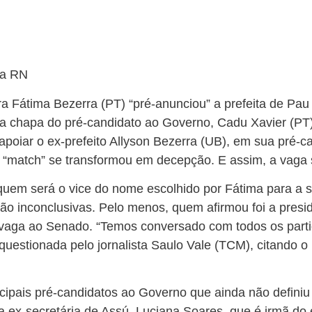
ra RN
 Fátima Bezerra (PT) “pré-anunciou” a prefeita de Pau
a chapa do pré-candidato ao Governo, Cadu Xavier (PT),
 apoiar o ex-prefeito Allyson Bezerra (UB), em sua pré-c
 “match” se transformou em decepção. E assim, a vaga
 quem será o vice do nome escolhido por Fátima para a 
tão inconclusivas. Pelo menos, quem afirmou foi a pres
 vaga ao Senado. “Temos conversado com todos os parti
r questionada pelo jornalista Saulo Vale (TCM), citando 
ncipais pré-candidatos ao Governo que ainda não defini
 ex-secretária de Assú, Luciana Soares, que é irmã do 