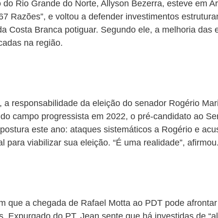
 do Rio Grande do Norte, Allyson Bezerra, esteve em Ar
167 Razões”, e voltou a defender investimentos estrutura
da Costa Branca potiguar. Segundo ele, a melhoria das 
cadas na região.
, a responsabilidade da eleição do senador Rogério Mar
os do campo progressista em 2022, o pré-candidato ao S
postura este ano: ataques sistemáticos a Rogério e acu
 para viabilizar sua eleição. “É uma realidade”, afirmou
am que a chegada de Rafael Motta ao PDT pode afrontar 
. Expurgado do PT, Jean sente que há investidas de “al