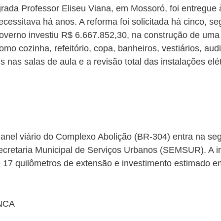
rada Professor Eliseu Viana, em Mossoró, foi entregue
ecessitava há anos. A reforma foi solicitada há cinco, s
verno investiu R$ 6.667.852,30, na construção de uma 
o cozinha, refeitório, copa, banheiros, vestiários, aud
s nas salas de aula e a revisão total das instalações elé
anel viário do Complexo Abolição (BR-304) entra na se
Secretaria Municipal de Serviços Urbanos (SEMSUR). A i
7 quilômetros de extensão e investimento estimado e
NCA