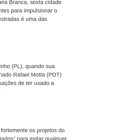
eia Branca, sexta cidade
ntes para impulsionar o
estradas é uma das
inho (PL), quando sua
enado Rafael Motta (PDT)
sações de ter usado a
.
fortemente os projetos do
iados” para evitar qualquer