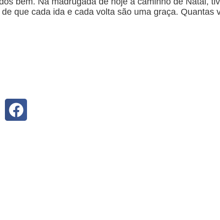
dos bem. Na madrugada de hoje a caminho de Natal, ti
do de que cada ida e cada volta são uma graça. Quantas