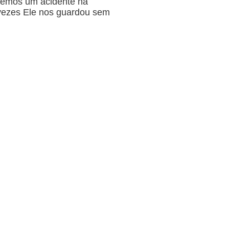
vemos um acidente na
 vezes Ele nos guardou sem