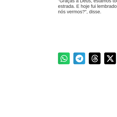
“Graças a Deus, estamos to
estrada. E hoje fui lembra
nós vermos?”, disse.