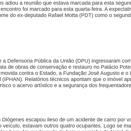
s adiou a reunião que estava marcada para esta segund
encontro foi marcado para esta quarta-feira. A expectat
 nome do ex-deputado Rafael Motta (PDT) como o segun
 e a Defensoria Pública da União (DPU) ingressaram com
ta de obras de conservação e restauro no Palácio Pote
 é movida contra o Estado, a Fundação José Augusto e o I
nal (IPHAN). Relatórios técnicos apontam que o imóvel ap
risco o acervo artístico e a segurança dos frequentadore
 Diógenes escapou ileso de um acidente de carro por vo
 veículo, estavam outros quatro ocupantes. Logo se man