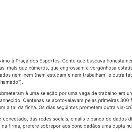
ximo à Praça dos Esportes. Gente que buscava honestamen
oas, mais que números, que engrossam a vergonhosa estatís
ados nem-nem (nem estudam e nem trabalham) e outra fati
chamado”).
submeteram à uma seleção por uma vaga de trabalho em uma
amanhecido. Centenas se acotovelavam pelas primeiras 300 
a tal da ficha. Os dias seguintes prometem outra via-crú
conectado, das redes sociais, emails e banco de dados digi
a na firma, prefere sobrepor aos concidadãos uma dupla hu